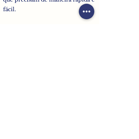
fácil.
Posso assistir a vídeos offline?
Insira aqui a resposta para a sua
pergunta. Escreva de forma clara e
inclua exemplos. Isso auxilia os
visitantes a conseguirem a ajuda
que precisam de maneira rápida e
fácil.
© 2026 Milusitana. All rights reserved.